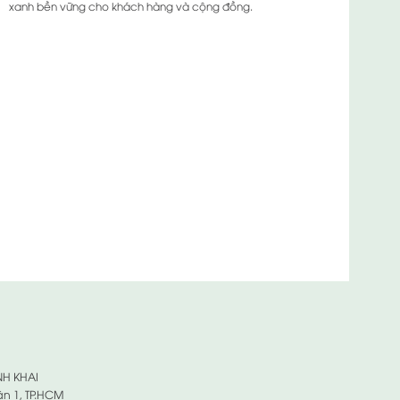
xanh bền vững cho khách hàng và cộng đồng.
NH KHAI
ận 1, TP.HCM