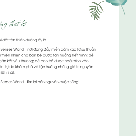
g thiết kế
i đặt tên thiên đường ấy là….
 Senses World – nơi đong đầy miền cảm xúc từ sự thuần
a thiên nhiên cho bạn bè được tận hưởng hết mình; để
 gắn kết yêu thương; để con trẻ được hoà mình vào
iên, tự do khám phá và tận hưởng những giá trị nguyên
hiết nhất.
 Senses World - Tìm lại bản nguyên cuộc sống!