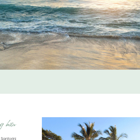
g hiệu
 Santorini