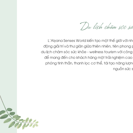
Du lịch chăm sóc sứ
L'Alyana Senses World kiến tạo một thế giới với n
động giải trí và thư giãn giữa thiên nhiên, tiên phong 
du lịch chăm sóc sức khỏe - wellness tourism với công
để mang đến cho khách hàng một trải nghiệm cao 
phóng tinh thần, thanh lọc cơ thể, tái tạo năng lượ
nguồn sức 