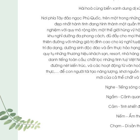
Hài hoà cùng biển xanh dung dị xứ
Nơi phía Tây đảo ngọc Phú Quốc, trên một trong những
đẹp nhất hành tinh đang hình thành một quần th
nghiệm với quy mô rộng lớn; một thế giới hùng vỹ hội
khu nghỉ dưỡng đa phong cách, đủ đầy cho mọi th
thiên đường với những giá trị đỉnh cao cho kỳ nghỉ tuyệt
trí đa dạng, dưỡng sinh độc đáo và ẩm thực hảo hạng
quy tụ những thương hiệu khách sạn, resort, nhà hàn
danh tiếng toàn cầu; chắt lọc những tinh tuý Việt 
đường nét kiến trúc, và các hoạt động từ văn h
thực,… để con người tái tạo năng lượng, khơi nguồn
mới của cả thể chất và t
Nghe - Tiếng sóng
Ngắm - Cảnh quan
Cảm - Tinh khiết 
Nếm – Ẩm thự
Chạm – Di sản th