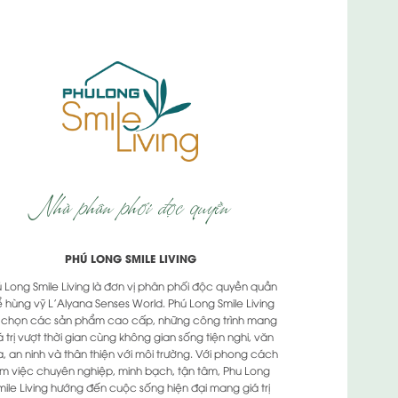
Nhà phân phối độc quyền
PHÚ LONG SMILE LIVING
 Long Smile Living là đơn vị phân phối độc quyền quần
ể hùng vỹ L'Alyana Senses World. Phú Long Smile Living
a chọn các sản phẩm cao cấp, những công trình mang
á trị vượt thời gian cùng không gian sống tiện nghi, văn
, an ninh và thân thiện với môi trường. Với phong cách
àm việc chuyên nghiệp, minh bạch, tận tâm, Phu Long
mile Living hướng đến cuộc sống hiện đại mang giá trị