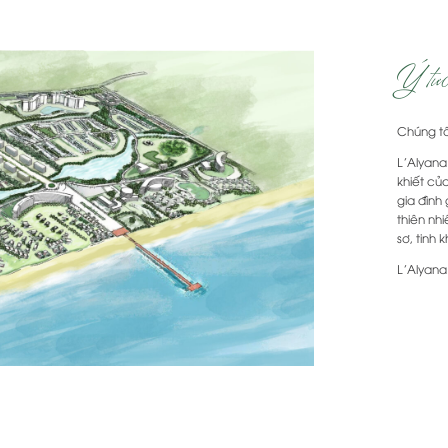
Ý tưởn
Chúng tô
L’Alyana
khiết củ
gia đình
thiên nh
sơ, tinh k
L’Alyana