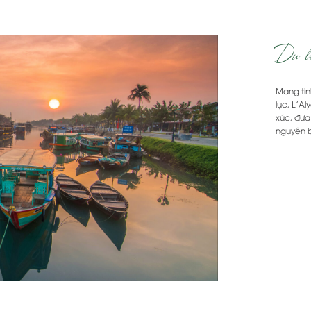
Du lị
Mang tin
lục, L'A
xúc, đưa
nguyên b