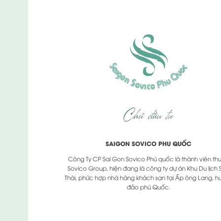
Chủ đầu tư
SAIGON SOVICO PHU QUỐC
Công Ty CP Sai Gon Sovico Phú quốc là thành viên th
Sovico Group, hiện đang là công ty dự án Khu Du lịch 
Thái, phức hợp nhà hàng khách sạn tại Ấp ông Lang, h
đảo phú Quốc.