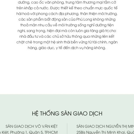
dưỡng, cao ốc văn phòng, trung tâm thương mại tầm cỡ
trên khắp cả nước. Được thiết kế theo chuẩn mực quốc tế
hài hoà với phong cách địa phương, thân thiện môi trường,
các sản phẩm bất động sản của Phú Long không những
thoả mãn nhu cầu về môi trường sống nghỉ dưỡng tiện
nghi, sang trọng, hiện đại mà còn luôn gia tăng giá trị cho
nhà đầu tư và các chủ sở hữu thông qua những liên kết
chặt chẽ trong một hệ sinh thái bền vững từ tài chính, ngân
hàng, giáo dục, y tế đến dịch vụ hàng không.
HỆ THỐNG SÀN GIAO DỊCH
SÀN GIAO DỊCH VÕ VĂN KIỆT
SÀN GIAO DỊCH NGUYỄN THỊ MI
n Kiệt, Phường 1, Quận 5, TP.HCM
25Bis Nguyễn Thị Minh Khai, Qu