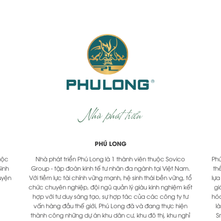
Nhà phát triển
PHÚ LONG
uộc
Nhà phát triển Phú Long là 1 thành viên thuộc Sovico
Phú
Sinh
Group - tập đoàn kinh tế tư nhân đa ngành tại Việt Nam.
th
uyện
Với tiềm lực tài chính vững mạnh, hệ sinh thái bền vững, tổ
lự
chức chuyên nghiệp, đội ngũ quản lý giàu kinh nghiệm kết
gi
hợp với tư duy sáng tạo, sự hợp tác của các công ty tư
hóa
vấn hàng đầu thế giới, Phú Long đã và đang thực hiện
l
thành công những dự án khu dân cư, khu đô thị, khu nghỉ
S