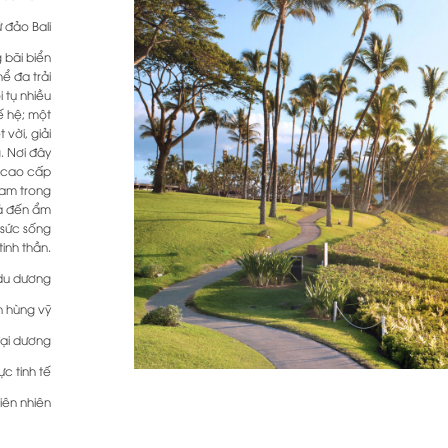
 đảo Bali
 bãi biển
ể đa trải
 tụ nhiều
ế hệ; một
 vời, giải
. Nơi đây
g cao cấp
Nam trong
oá đến ẩm
 sức sống
inh thần.
 du dương
 hùng vỹ
đại dương
c tinh tế
iên nhiên