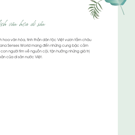
ch văn hóa di sản
h hoa văn hóa, tinh thần dân tộc Việt vươn tầm châu
lyana Senses World mang đến những cung bậc cảm
 con người tìm về nguồn cội, tận hưởng những giá trị
ản của di sản nước Việt.