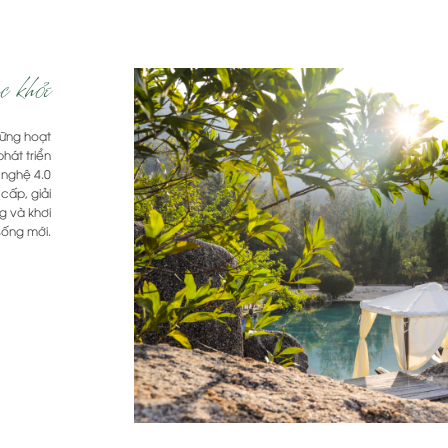
c khỏe
hững hoạt
phát triển
 nghệ 4.0
cấp, giải
ng và khơi
sống mới.