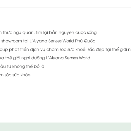
h thức ngũ quan, tìm lại bản nguyên cuộc sống
, showroom tại L’Alyana Senses World Phú Quốc
up phát triển dịch vụ chăm sóc sức khoẻ, sắc đẹp tại thế giới ng
a thế giới nghỉ dưỡng L’Alyana Senses World
đầu tư không thể bỏ lỡ
ăm sóc sức khỏe