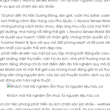
 10 phút đến thị trấn Dương Đông, sân golf, vườn thú safari, ca
lam thắng cảnh đặc trưng của Phú Quốc. L’Alyana Senses World 
i những phong cách khác nhau, đáp ứng nhu cầu của mọi thế hệ
ghỉ dưỡng, nhà hàng nổi tiếng thế giới. L’Alyana Senses World 
phê duyệt quy hoạch 1/500 và nhận giấy chứng nhận quyền sử d
là Furama Resort & Spa với quy mô 350 phòng resort và 85 pool vil
g tâm nhất của quần thể xinh đẹp này.
hà phát triển sẽ kiến tạo một bộ sưu tập những bất động sản c
nghỉ dưỡng, biệt thự biển, căn hộ du lịch, nhà phố thương mại 
anh tiếng. Không chỉ là một điểm đến đa trải nghiệm quy mô r
ses World còn là một thế giới của những hoạt động giải trí và th
công viên rừng nguyên sinh, câu lạc bộ thuyền buồm, dịch vụ dư
 hoạt động văn hóa nghệ thuật…
Khách mời trải nghiệm ẩm thực từ nguyên liệu hữu cơ
ld còn tiên phong phát triển du lịch chăm sóc sức khỏe – welln
o cấp, giải phóng tinh thần, thanh lọc cơ thể, tái tạo năng lư