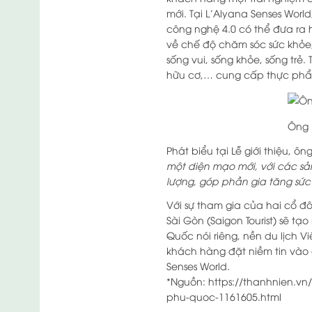
mới. Tại L’Alyana Senses Worl
công nghệ 4.0 có thể đưa ra h
về chế độ chăm sóc sức khỏe,
sống vui, sống khỏe, sống trẻ
hữu cơ,… cung cấp thực phẩ
Ông 
Phát biểu tại Lễ giới thiệu, 
một diện mạo mới, với các sả
lượng, góp phần gia tăng sức
Với sự tham gia của hai cổ đô
Sài Gòn (Saigon Tourist) sẽ t
Quốc nói riêng, nền du lịch 
khách hàng đặt niềm tin vào 
Senses World.
*Nguồn: https://thanhnien.vn/
phu-quoc-1161605.html