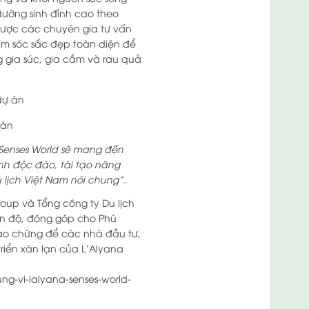
 dưỡng sinh đỉnh cao theo
 được các chuyên gia tư vấn
ăm sóc sắc đẹp toàn diện để
ng gia súc, gia cầm và rau quả
 án
Senses World sẽ mang đến
inh độc đáo, tái tạo năng
lịch Việt Nam nói chung”.
roup và Tổng công ty Du lịch
tiến độ, đóng góp cho Phú
bảo chứng để các nhà đầu tư,
riển xán lạn của L’Alyana
ng-vi-lalyana-senses-world-