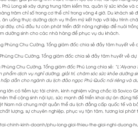
d, Phú Long sẽ xây dựng trung tâm kiểm tra, quản lý sức khỏe và
àng trăm chỉ số trong cơ thể chỉ trong vòng 4 giờ. Du khách sẽ
 ăn uống thực dưỡng dịch vụ thẩm mỹ kết hợp với liệu trình ch
. Tại đây, chủ đầu tư còn phát triển đất nông nghiệp để nuôi trồ
m dưỡng sinh cho các nhà hàng để phục vụ du khách.
Phùng Chu Cường, Tổng giám đốc chia sẻ đầy tâm huyết về dự
ông Phùng Chu Cường, Tổng giám đốc Phú Long chia sẻ:
“L’Alyana 
n phẩm dịch vụ nghỉ dưỡng, giải trí, chăm sóc sức khỏe dưỡng s
 hấp dẫn cho ngành du lịch đảo ngọc Phú Quốc nói riêng và du 
ng lớn có tiềm lực tài chính, kinh nghiệm vững chắc là Sovico G
ạo nên thế cộng sinh nội lực, sức mạnh để triển khai dự án đúng 
Việt Nam nói chung một quần thể du lịch đẳng cấp quốc tế và 
chất lượng, sự chuyên nghiệp, phục vụ tận tâm, tương lai phát t
tai-chinh-kinh-doanh/phu-long-gioi-thieu-the-gioi-nghi-duong-hu