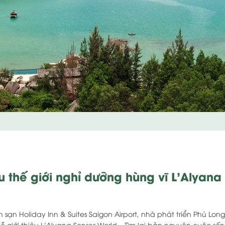
ệu thế giới nghỉ dưỡng hùng vĩ L’Alyan
 sạn Holiday Inn & Suites Saigon Airport, nhà phát triển Phú Lo
 giới thiệu L’Alyana Senses World – Tìm lại bản nguyên cuộc sốn