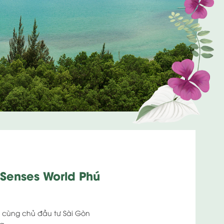
a Senses World Phú
ng cùng chủ đầu tư Sài Gòn
g.