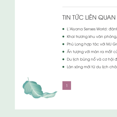
TIN TỨC LIÊN QUAN
L’Alyana Senses World: đán
Khai trương khu văn phòng
Phú Long hợp tác với MJ Gro
Ấn tượng với màn ra mắt củ
Du lịch bùng nổ và cơ hội 
Làn sóng mới từ du lịch ch
1