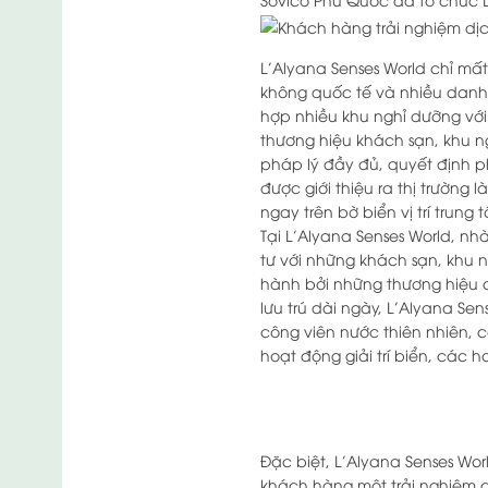
L’Alyana Senses World chỉ mất
không quốc tế và nhiều danh 
hợp nhiều khu nghỉ dưỡng vớ
thương hiệu khách sạn, khu n
pháp lý đầy đủ, quyết định 
được giới thiệu ra thị trường 
ngay trên bờ biển vị trí trun
Tại L’Alyana Senses World, n
tư với những khách sạn, khu 
hành bởi những thương hiệu d
lưu trú dài ngày, L’Alyana Sen
công viên nước thiên nhiên, 
hoạt động giải trí biển, các
Đặc biệt, L’Alyana Senses Wor
khách hàng một trải nghiệm ca