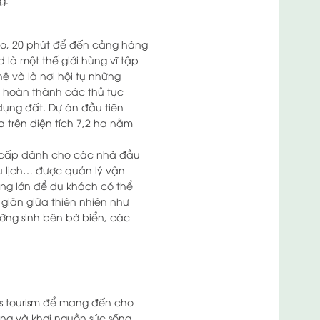
sino, 20 phút để đến cảng hàng
là một thế giới hùng vĩ tập
 và là nơi hội tụ những
đã hoàn thành các thủ tục
ụng đất. Dự án đầu tiên
la trên diện tích 7,2 ha nằm
ao cấp dành cho các nhà đầu
du lịch… được quản lý vận
ộng lớn để du khách có thể
ư giãn giữa thiên nhiên như
ỡng sinh bên bờ biển, các
ess tourism để mang đến cho
ợng và khơi nguồn sức sống